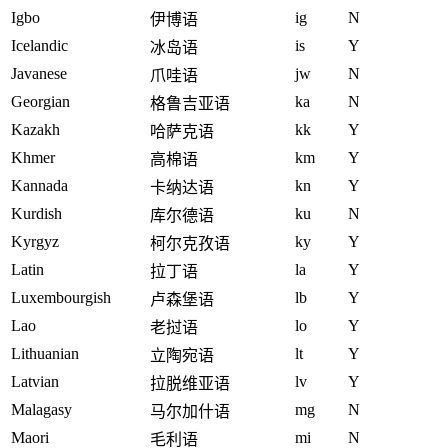
Igbo
ig
N
伊博语
Icelandic
is
Y
冰岛语
Javanese
jw
N
爪哇语
Georgian
ka
N
格鲁吉亚语
Kazakh
kk
Y
哈萨克语
Khmer
km
Y
高棉语
Kannada
kn
Y
卡纳达语
Kurdish
ku
N
库尔德语
Kyrgyz
ky
Y
柯尔克孜语
Latin
la
Y
拉丁语
Luxembourgish
lb
Y
卢森堡语
Lao
lo
Y
老挝语
Lithuanian
lt
Y
立陶宛语
Latvian
lv
Y
拉脱维亚语
Malagasy
mg
N
马尔加什语
Maori
mi
N
毛利语