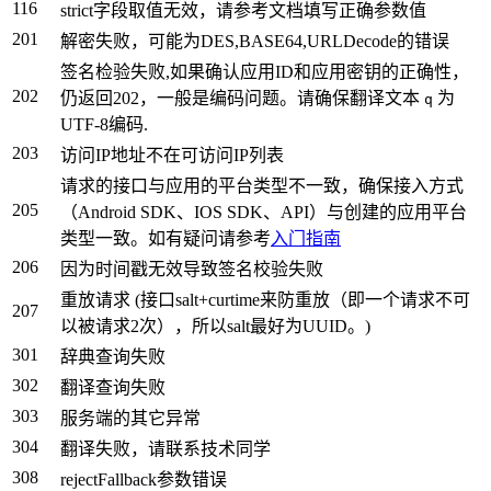
116
strict字段取值无效，请参考文档填写正确参数值
201
解密失败，可能为DES,BASE64,URLDecode的错误
签名检验失败,如果确认应用ID和应用密钥的正确性，
202
仍返回202，一般是编码问题。请确保翻译文本
为
q
UTF-8编码.
203
访问IP地址不在可访问IP列表
请求的接口与应用的平台类型不一致，确保接入方式
205
（Android SDK、IOS SDK、API）与创建的应用平台
类型一致。如有疑问请参考
入门指南
206
因为时间戳无效导致签名校验失败
重放请求 (接口salt+curtime来防重放（即一个请求不可
207
以被请求2次），所以salt最好为UUID。)
301
辞典查询失败
302
翻译查询失败
303
服务端的其它异常
304
翻译失败，请联系技术同学
308
rejectFallback参数错误