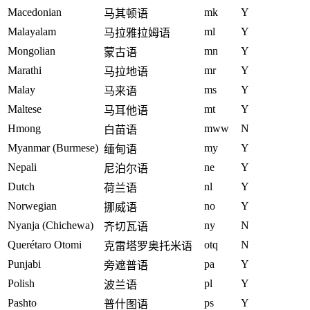
Macedonian
mk
Y
马其顿语
Malayalam
ml
Y
马拉雅拉姆语
Mongolian
mn
Y
蒙古语
Marathi
mr
Y
马拉地语
Malay
ms
Y
马来语
Maltese
mt
Y
马耳他语
Hmong
mww
N
白苗语
Myanmar (Burmese)
my
Y
缅甸语
Nepali
ne
Y
尼泊尔语
Dutch
nl
Y
荷兰语
Norwegian
no
Y
挪威语
Nyanja (Chichewa)
ny
N
齐切瓦语
Querétaro Otomi
otq
N
克雷塔罗奥托米语
Punjabi
pa
Y
旁遮普语
Polish
pl
Y
波兰语
Pashto
ps
Y
普什图语