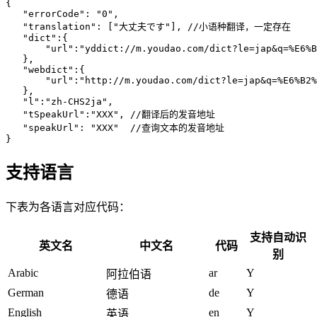
{
   "errorCode": "0",
   "translation": ["大丈夫です"],
 //小语种翻译，一定存在
   "dict":{
       "url":"yddict://m.youdao.com/dict?le=jap&q=%E6%B
   },
   "webdict":{
       "url":"http://m.youdao.com/dict?le=jap&q=%E6%B2%
   },
   "l":"zh-CHS2ja",
   "tSpeakUrl":"XXX",
 //翻译后的发音地址
   "speakUrl": "XXX"
  //查询文本的发音地址
}
支持语言
下表为各语言对应代码：
支持自动识
英文名
中文名
代码
别
Arabic
ar
Y
阿拉伯语
German
de
Y
德语
English
en
Y
英语