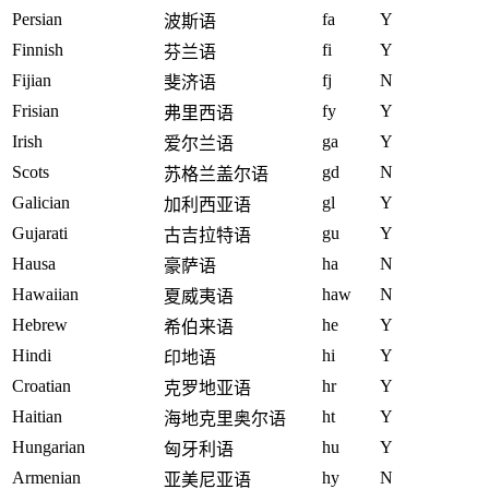
Persian
fa
Y
波斯语
Finnish
fi
Y
芬兰语
Fijian
fj
N
斐济语
Frisian
fy
Y
弗里西语
Irish
ga
Y
爱尔兰语
Scots
gd
N
苏格兰盖尔语
Galician
gl
Y
加利西亚语
Gujarati
gu
Y
古吉拉特语
Hausa
ha
N
豪萨语
Hawaiian
haw
N
夏威夷语
Hebrew
he
Y
希伯来语
Hindi
hi
Y
印地语
Croatian
hr
Y
克罗地亚语
Haitian
ht
Y
海地克里奥尔语
Hungarian
hu
Y
匈牙利语
Armenian
hy
N
亚美尼亚语