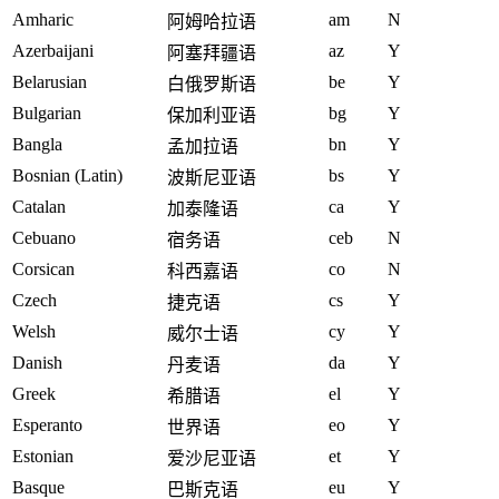
Amharic
am
N
阿姆哈拉语
Azerbaijani
az
Y
阿塞拜疆语
Belarusian
be
Y
白俄罗斯语
Bulgarian
bg
Y
保加利亚语
Bangla
bn
Y
孟加拉语
Bosnian (Latin)
bs
Y
波斯尼亚语
Catalan
ca
Y
加泰隆语
Cebuano
ceb
N
宿务语
Corsican
co
N
科西嘉语
Czech
cs
Y
捷克语
Welsh
cy
Y
威尔士语
Danish
da
Y
丹麦语
Greek
el
Y
希腊语
Esperanto
eo
Y
世界语
Estonian
et
Y
爱沙尼亚语
Basque
eu
Y
巴斯克语