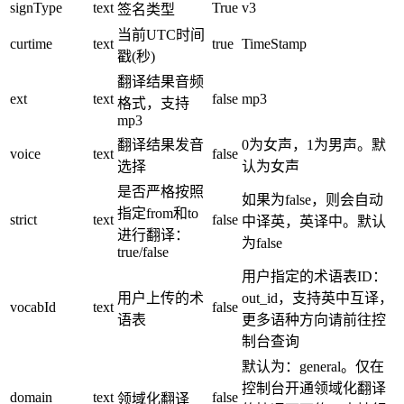
signType
text
True
v3
签名类型
当前UTC时间
curtime
text
true
TimeStamp
戳(秒)
翻译结果音频
ext
text
false
mp3
格式，支持
mp3
翻译结果发音
0为女声，1为男声。默
voice
text
false
选择
认为女声
是否严格按照
如果为false，则会自动
指定from和to
strict
text
false
中译英，英译中。默认
进行翻译：
为false
true/false
用户指定的术语表ID：
用户上传的术
out_id，支持英中互译，
vocabId
text
false
语表
更多语种方向请前往控
制台查询
默认为：general。仅在
控制台开通领域化翻译
domain
text
false
领域化翻译