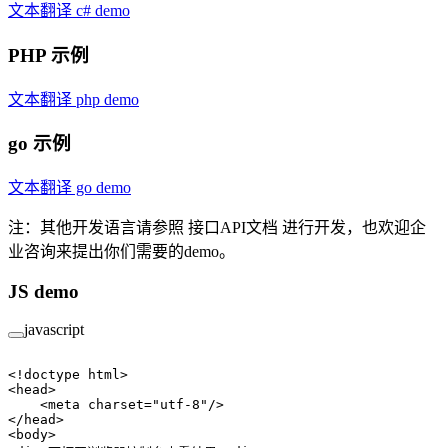
文本翻译 c# demo
PHP 示例
文本翻译 php demo
go 示例
文本翻译 go demo
注：其他开发语言请参照 接口API文档 进行开发，也欢迎企
业咨询来提出你们需要的demo。
JS demo
javascript
<!
doctype html
>
<
head
>
    <
meta
 charset
=
"utf-8"
/>
</
head
>
<
body
>