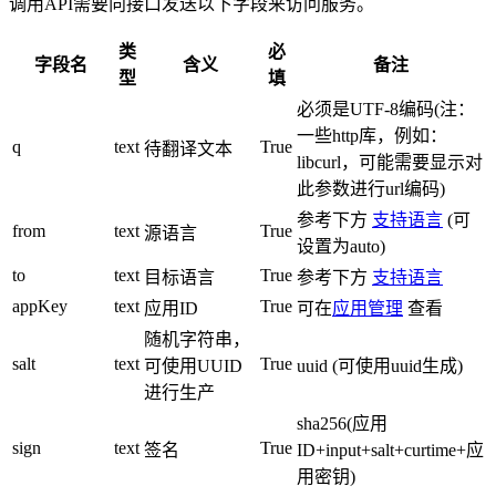
调用API需要向接口发送以下字段来访问服务。
类
必
字段名
含义
备注
型
填
必须是UTF-8编码(注：
一些http库，例如：
q
text
True
待翻译文本
libcurl，可能需要显示对
此参数进行url编码)
参考下方
支持语言
(可
from
text
True
源语言
设置为auto)
to
text
True
目标语言
参考下方
支持语言
appKey
text
True
应用ID
可在
应用管理
查看
随机字符串，
salt
text
True
可使用UUID
uuid (可使用uuid生成)
进行生产
sha256(应用
sign
text
True
签名
ID+input+salt+curtime+应
用密钥)