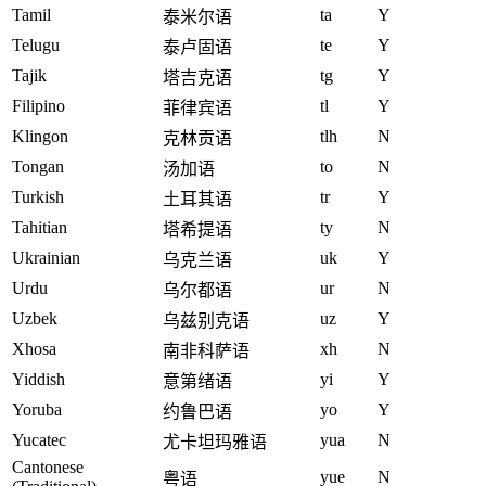
Tamil
ta
Y
泰米尔语
Telugu
te
Y
泰卢固语
Tajik
tg
Y
塔吉克语
Filipino
tl
Y
菲律宾语
Klingon
tlh
N
克林贡语
Tongan
to
N
汤加语
Turkish
tr
Y
土耳其语
Tahitian
ty
N
塔希提语
Ukrainian
uk
Y
乌克兰语
Urdu
ur
N
乌尔都语
Uzbek
uz
Y
乌兹别克语
Xhosa
xh
N
南非科萨语
Yiddish
yi
Y
意第绪语
Yoruba
yo
Y
约鲁巴语
Yucatec
yua
N
尤卡坦玛雅语
Cantonese
yue
N
粤语