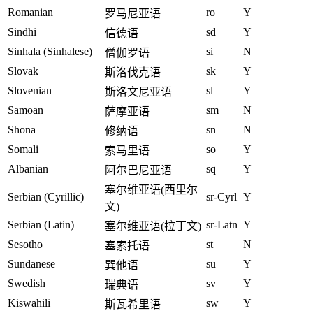
Romanian
ro
Y
罗马尼亚语
Sindhi
sd
Y
信德语
Sinhala (Sinhalese)
si
N
僧伽罗语
Slovak
sk
Y
斯洛伐克语
Slovenian
sl
Y
斯洛文尼亚语
Samoan
sm
N
萨摩亚语
Shona
sn
N
修纳语
Somali
so
Y
索马里语
Albanian
sq
Y
阿尔巴尼亚语
塞尔维亚语(西里尔
Serbian (Cyrillic)
sr-Cyrl
Y
文)
Serbian (Latin)
sr-Latn
Y
塞尔维亚语(拉丁文)
Sesotho
st
N
塞索托语
Sundanese
su
Y
巽他语
Swedish
sv
Y
瑞典语
Kiswahili
sw
Y
斯瓦希里语