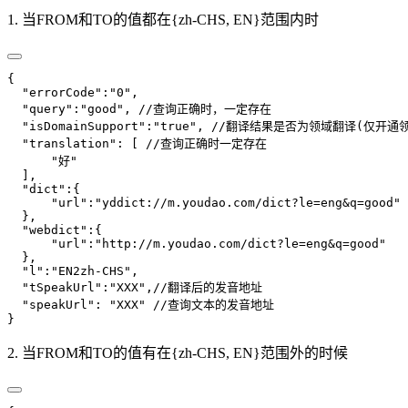
1. 当FROM和TO的值都在{zh-CHS, EN}范围内时
{
  "errorCode":"0",
  "query":"good",
 //查询正确时，一定存在
  "isDomainSupport":"true",
 //翻译结果是否为领域翻译(仅开通
  "translation": [
 //查询正确时一定存在
      "好"
  ],
  "dict":{
      "url":"yddict://m.youdao.com/dict?le=eng&q=good"
  },
  "webdict":{
      "url":"http://m.youdao.com/dict?le=eng&q=good"
  },
  "l":"EN2zh-CHS",
  "tSpeakUrl":"XXX",//翻译后的发音地址
  "speakUrl": "XXX"
 //查询文本的发音地址
}
2. 当FROM和TO的值有在{zh-CHS, EN}范围外的时候