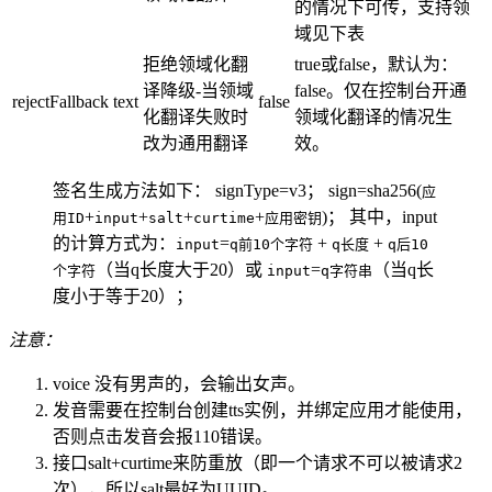
的情况下可传，支持领
域见下表
拒绝领域化翻
true或false，默认为：
译降级-当领域
false。仅在控制台开通
rejectFallback
text
false
化翻译失败时
领域化翻译的情况生
改为通用翻译
效。
签名生成方法如下： signType=v3； sign=sha256(
应
+
+
+
+
)； 其中，input
用ID
input
salt
curtime
应用密钥
的计算方式为：
=
+
+
input
q前10个字符
q长度
q后10
（当q长度大于20）或
=
（当q长
个字符
input
q字符串
度小于等于20）；
注意：
voice 没有男声的，会输出女声。
发音需要在控制台创建tts实例，并绑定应用才能使用，
否则点击发音会报110错误。
接口salt+curtime来防重放（即一个请求不可以被请求2
次），所以salt最好为UUID。