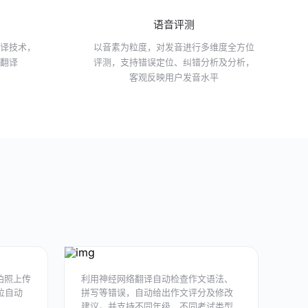
语音评测
翻译技术，
以音素为粒度，对发音进行多维度全方位
子翻译
评测，支持错误定位、纠错分析及分析，
客观反映用户发音水平
拍照上传
利用神经网络翻译自动检查作文语法、
位自动
拼写等错误，自动给出作文评分及修改
建议。并支持不同年级、不同考试类型