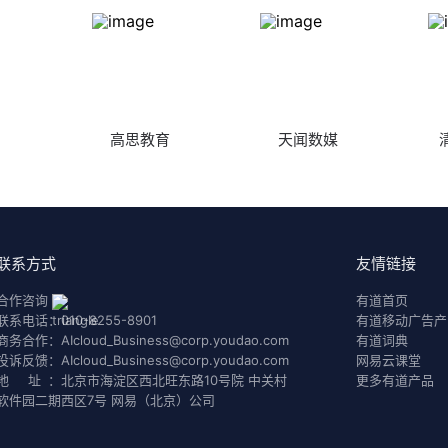
高思教育
天闻数媒
联系方式
友情链接
合作咨询
有道首页
联系电话：
010-8255-8901
有道移动广告产
商务合作：
AIcloud_Business@corp.youdao.com
有道词典
投诉反馈：
AIcloud_Business@corp.youdao.com
网易云课堂
地 址：
北京市海淀区西北旺东路10号院 中关村
更多有道产品
软件园二期西区7号 网易（北京）公司