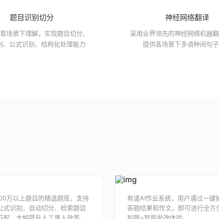
题目识别切分
神经网络翻译
育场景下理解，实现题目切分、
采用业界领先的神经网络机器
别、公式识别、结构化处理能力
提供各场景下多语种间句
000万以上题目的精选题库，支持
有道AI作业系统，用户通过一键
公式识别，自动切分、检索题目
答题结果和作文，即可进行全方
匹配，大幅提升人工录入效率。
判题+智能批改体验。