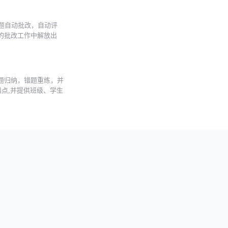
题自动批改，自动评
的批改工作中解放出
题归纳，错题重练，并
错点,并提供班级、学生