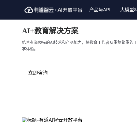
产品与API
大模型&
自然语言翻译服务
视觉智能服务
大模型
智能语音服务
Skills插
行业解
AI+教育解决方案
大模型文本翻译
通用文字识别
LobertAI企业版
语音合成
文档翻译Sk
智能硬
结合有道领先的AI技术和产品能力，将教育工作者从重复繁重的
文本翻译（NMT）
手写体文字识别
视频生成模型
大模型语音复刻
图片翻译Sk
智慧教
学体验。
图片翻译
表格识别
大模型
实时语音识别
文档格式助手
政企服
大模型同声传译
整题识别（含公式）
长语音转写
大模型语音合
立即咨询
语音翻译
PDF格式转换
短语音识别
通用文字识别
实时语音翻译
自定义模板文字识别
语音评测
长语音转写s
文档翻译
图像处理
个性声音定制
试卷手写体擦
网页翻译
实况ocr
英文作文批改
文本翻译(批量)
手写轨迹识别
小P老师ski
语种识别
PDF转Markdown
私有化部署服务
AI产品海外部署方案