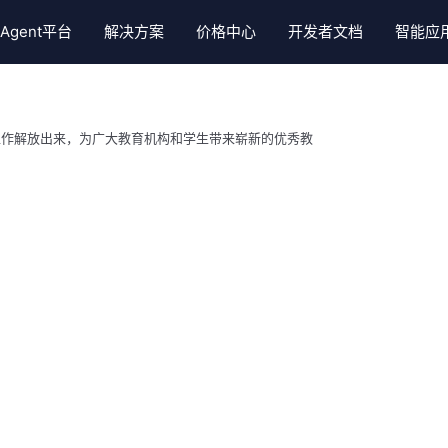
Agent平台
解决方案
价格中心
开发者文档
智能应
入门指南
文档翻译
件
决方案
智慧学习服务
专项解决方案
官方Agent
客户案例
视频教程
视频翻译
ills
件
子曰大模型(开源版)
慕课录播直播系统
AI口语老师
聊天社交领域
产品文档
会议同传
工作解放出来，为广大教育机构和学生带来崭新的优秀教
合成
ills
育
有道词典服务
手指点读解决方案
Qanything
学习教育领域
常见问题
Skills
务
有道少儿词典服务
听写与批改解决方案
小P老师
生活服务领域
平台文档
成(克隆)Skills
英文作文批改
AI出海解决方案
阅读咨询领域
skill
中文作文批改
智能座舱解决方案
智能硬件领域
kill
题目识别切分
金融理财领域
除skill
试卷手写体擦除
skill
精品题库
ll
汉字拼音标注
英文文本润色