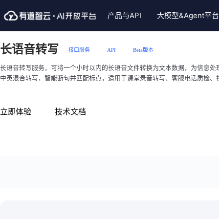
产品与API
大模型&Agent平台
言翻译服务
视觉智能服务
大模型
智能语音服务
Skills插件
行业解决方案
智
长语音转写
接口服务
API
Beta版本
文本翻译
通用文字识别
LobertAI企业版
语音合成
文档翻译Skills
智能硬件
子
长语音转写服务，可将一个小时以内的长语音文件转换为文本数据，为信息处
译（NMT）
手写体文字识别
视频生成模型
大模型语音复刻合成
图片翻译Skills
智慧教育
有
中英混合转写，智能断句并匹配标点，适用于课堂录音转写、客服电话质检、
译
表格识别
大模型
实时语音识别
文档格式助手Skills
政企服务
有
同声传译
整题识别（含公式）
长语音转写
大模型语音合成(克隆)Sk
英
立即体验
技术文档
译
PDF格式转换
短语音识别
通用文字识别skill
中
音翻译
自定义模板文字识别
语音评测
长语音转写skill
题
译
图像处理
个性声音定制
试卷手写体擦除skill
试
译
实况ocr
英文作文批改skill
精
译(批量)
手写轨迹识别
小P老师skill
汉
别
PDF转Markdown
英
部署服务
AI产品海外部署方案