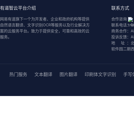
有道智云平台介绍
联系方式
网易有道旗下一个为开发者、企业和政府机构等提供
合作咨询
自然语言翻译、文字识别OCR等服务以及行业解决方
联系电话：
0
案的云服务平台。致力于提供安全，可靠和高效的云
商务合作：
A
服务。
投诉反馈：
A
地 址：
软件园二期西
热门服务
文本翻译
图片翻译
印刷体文字识别
手写