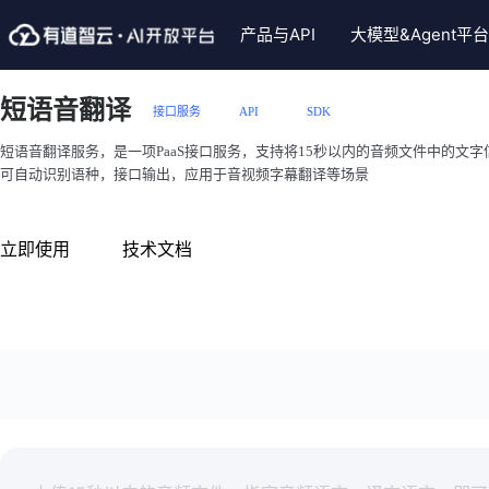
产品与API
大模型&Agent平台
言翻译服务
视觉智能服务
大模型
智能语音服务
Skills插件
行业解决方案
智
短语音翻译
接口服务
API
SDK
文本翻译
通用文字识别
LobertAI企业版
语音合成
文档翻译Skills
智能硬件
子
短语音翻译服务，是一项PaaS接口服务，支持将15秒以内的音频文件中的文
译（NMT）
手写体文字识别
视频生成模型
大模型语音复刻合成
图片翻译Skills
智慧教育
有
可自动识别语种，接口输出，应用于音视频字幕翻译等场景
译
表格识别
大模型
实时语音识别
文档格式助手Skills
政企服务
有
同声传译
整题识别（含公式）
长语音转写
大模型语音合成(克隆)Sk
英
立即使用
技术文档
译
PDF格式转换
短语音识别
通用文字识别skill
中
音翻译
自定义模板文字识别
语音评测
长语音转写skill
题
译
图像处理
个性声音定制
试卷手写体擦除skill
试
译
实况ocr
英文作文批改skill
精
译(批量)
手写轨迹识别
小P老师skill
汉
别
PDF转Markdown
英
部署服务
AI产品海外部署方案