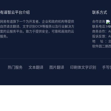
有道智云平台介绍
联系方式
网易有道旗下一个为开发者、企业和政府机构等提供
合作咨询
自然语言翻译、文字识别OCR等服务以及行业解决方
联系电话：
0
案的云服务平台。致力于提供安全，可靠和高效的云
商务合作：
A
服务。
投诉反馈：
A
地 址：
软件园二期西
热门服务
文本翻译
图片翻译
印刷体文字识别
手写