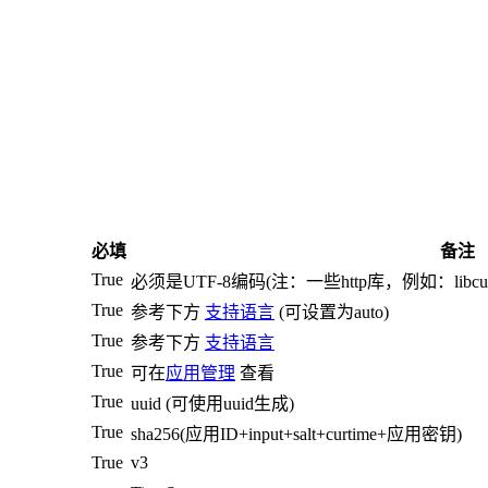
必填
备注
True
必须是UTF-8编码(注：一些http库，例如：lib
True
参考下方
支持语言
(可设置为auto)
True
参考下方
支持语言
True
可在
应用管理
查看
True
uuid (可使用uuid生成)
True
sha256(应用ID+input+salt+curtime+应用密钥)
True
v3