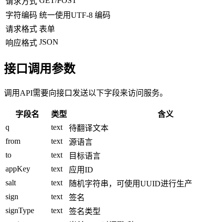
GET/POST
请求方式
字符编码
统一使用UTF-8 编码
请求格式
表单
JSON
响应格式
接口调用参数
调用API需要向接口发送以下字段来访问服务。
字段名
类型
含义
q
text
待翻译文本
from
text
源语言
to
text
目标语言
appKey
text
应用ID
salt
text
随机字符串，可使用UUID进行生产
sign
text
签名
signType
text
签名类型