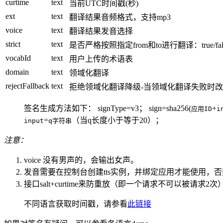
curtime
text
当前UTC时间戳(秒)
ext
text
翻译结果音频格式，支持mp3
voice
text
翻译结果发音选择
strict
text
是否严格按照指定from和to进行翻译：true/fal
vocabId
text
用户上传的术语表
domain
text
领域化翻译
rejectFallback
text
拒绝领域化翻译降级-当领域化翻译失败时
签名生成方法如下： signType=v3； sign=sha256(
+
应用ID
i
=
（当q长度小于等于20）；
input
q字符串
注意：
voice 没有男声的，会输出女声。
发音需要在控制台创建tts实例，并绑定应用才能使用，否
接口salt+curtime来防重放（即一个请求不可以被请求2次）
不同语言获取时间戳，请参看
此链接