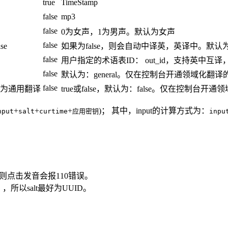
true
TimeStamp
false
mp3
false
0为女声，1为男声。默认为女声
false
se
如果为false，则会自动中译英，英译中。默认为fa
false
用户指定的术语表ID： out_id，支持英中
false
默认为：general。仅在控制台开通领域化
false
改为通用翻译
true或false，默认为：false。仅在控制台
+
+
+
)； 其中，input的计算方式为：
nput
salt
curtime
应用密钥
inpu
则点击发音会报110错误。
，所以salt最好为UUID。