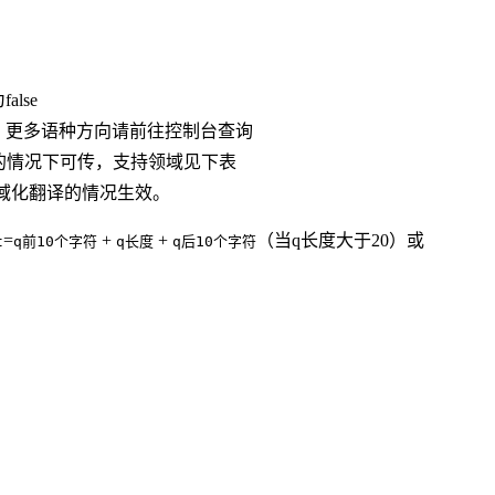
lse
互译，更多语种方向请前往控制台查询
翻译的情况下可传，支持领域见下表
开通领域化翻译的情况生效。
=
+
+
（当q长度大于20）或
t
q前10个字符
q长度
q后10个字符