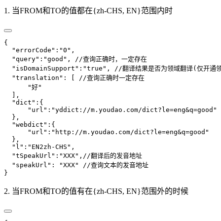
1. 当FROM和TO的值都在{zh-CHS, EN}范围内时
{
  "errorCode":"0",
  "query":"good",
 //查询正确时，一定存在
  "isDomainSupport":"true",
 //翻译结果是否为领域翻译(仅开通
  "translation": [
 //查询正确时一定存在
      "好"
  ],
  "dict":{
      "url":"yddict://m.youdao.com/dict?le=eng&q=good"
  },
  "webdict":{
      "url":"http://m.youdao.com/dict?le=eng&q=good"
  },
  "l":"EN2zh-CHS",
  "tSpeakUrl":"XXX",//翻译后的发音地址
  "speakUrl": "XXX"
 //查询文本的发音地址
}
2. 当FROM和TO的值有在{zh-CHS, EN}范围外的时候