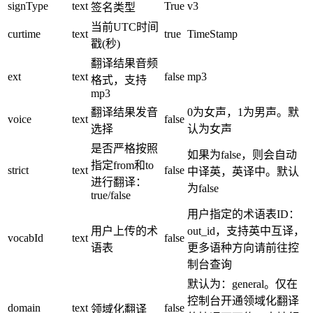
signType
text
True
v3
签名类型
当前UTC时间
curtime
text
true
TimeStamp
戳(秒)
翻译结果音频
ext
text
false
mp3
格式，支持
mp3
翻译结果发音
0为女声，1为男声。默
voice
text
false
选择
认为女声
是否严格按照
如果为false，则会自动
指定from和to
strict
text
false
中译英，英译中。默认
进行翻译：
为false
true/false
用户指定的术语表ID：
用户上传的术
out_id，支持英中互译，
vocabId
text
false
语表
更多语种方向请前往控
制台查询
默认为：general。仅在
控制台开通领域化翻译
domain
text
false
领域化翻译