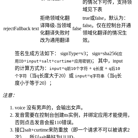
的情况下可传，支持领
域见下表
拒绝领域化翻
true或false，默认为：
译降级-当领域
false。仅在控制台开通
rejectFallback
text
false
化翻译失败时
领域化翻译的情况生
改为通用翻译
效。
签名生成方法如下： signType=v3； sign=sha256(
应
+
+
+
+
)； 其中，input
用ID
input
salt
curtime
应用密钥
的计算方式为：
=
+
+
input
q前10个字符
q长度
q后10
（当q长度大于20）或
=
（当q长
个字符
input
q字符串
度小于等于20）；
注意：
voice 没有男声的，会输出女声。
发音需要在控制台创建tts实例，并绑定应用才能使用，
否则点击发音会报110错误。
接口salt+curtime来防重放（即一个请求不可以被请求2
次），所以salt最好为UUID。