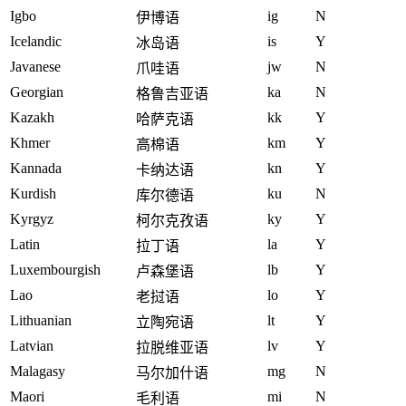
Igbo
ig
N
伊博语
Icelandic
is
Y
冰岛语
Javanese
jw
N
爪哇语
Georgian
ka
N
格鲁吉亚语
Kazakh
kk
Y
哈萨克语
Khmer
km
Y
高棉语
Kannada
kn
Y
卡纳达语
Kurdish
ku
N
库尔德语
Kyrgyz
ky
Y
柯尔克孜语
Latin
la
Y
拉丁语
Luxembourgish
lb
Y
卢森堡语
Lao
lo
Y
老挝语
Lithuanian
lt
Y
立陶宛语
Latvian
lv
Y
拉脱维亚语
Malagasy
mg
N
马尔加什语
Maori
mi
N
毛利语