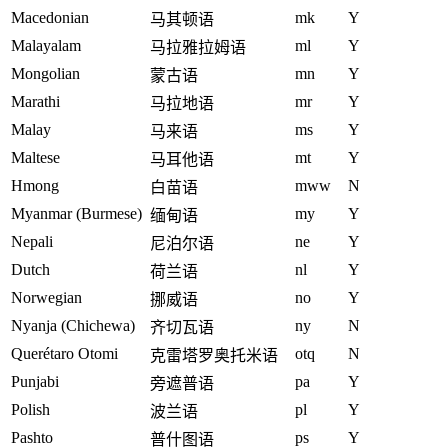
Macedonian
mk
Y
马其顿语
Malayalam
ml
Y
马拉雅拉姆语
Mongolian
mn
Y
蒙古语
Marathi
mr
Y
马拉地语
Malay
ms
Y
马来语
Maltese
mt
Y
马耳他语
Hmong
mww
N
白苗语
Myanmar (Burmese)
my
Y
缅甸语
Nepali
ne
Y
尼泊尔语
Dutch
nl
Y
荷兰语
Norwegian
no
Y
挪威语
Nyanja (Chichewa)
ny
N
齐切瓦语
Querétaro Otomi
otq
N
克雷塔罗奥托米语
Punjabi
pa
Y
旁遮普语
Polish
pl
Y
波兰语
Pashto
ps
Y
普什图语