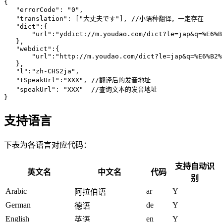
{
   "errorCode": "0",
   "translation": ["大丈夫です"],
 //小语种翻译，一定存在
   "dict":{
       "url":"yddict://m.youdao.com/dict?le=jap&q=%E6%B
   },
   "webdict":{
       "url":"http://m.youdao.com/dict?le=jap&q=%E6%B2%
   },
   "l":"zh-CHS2ja",
   "tSpeakUrl":"XXX",
 //翻译后的发音地址
   "speakUrl": "XXX"
  //查询文本的发音地址
}
支持语言
下表为各语言对应代码：
支持自动识
英文名
中文名
代码
别
Arabic
ar
Y
阿拉伯语
German
de
Y
德语
English
en
Y
英语