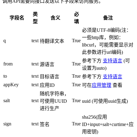
调用API需要向接口发送以下字段来访问服务。
类
必
字段名
含义
备注
型
填
必须是UTF-8编码(注：
一些http库，例如：
q
text
True
待翻译文本
libcurl，可能需要显示对
此参数进行url编码)
参考下方
支持语言
(可
from
text
True
源语言
设置为auto)
to
text
True
目标语言
参考下方
支持语言
appKey
text
True
应用ID
可在
应用管理
查看
随机字符串，
salt
text
True
可使用UUID
uuid (可使用uuid生成)
进行生产
sha256(应用
sign
text
True
签名
ID+input+salt+curtime+应
用密钥)