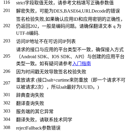
116
strict字段取值无效，请参考文档填写正确参数值
201
解密失败，可能为DES,BASE64,URLDecode的错误
签名检验失败,如果确认应用ID和应用密钥的正确性，
202
仍返回202，一般是编码问题。请确保翻译文本
为
q
UTF-8编码.
203
访问IP地址不在可访问IP列表
请求的接口与应用的平台类型不一致，确保接入方式
205
（Android SDK、IOS SDK、API）与创建的应用平台
类型一致。如有疑问请参考
入门指南
206
因为时间戳无效导致签名校验失败
重放请求 (接口salt+curtime来防重放（即一个请求不可
207
以被请求2次），所以salt最好为UUID。)
301
辞典查询失败
302
翻译查询失败
303
服务端的其它异常
304
翻译失败，请联系技术同学
308
rejectFallback参数错误