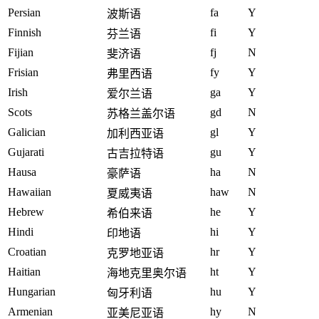
Persian
fa
Y
波斯语
Finnish
fi
Y
芬兰语
Fijian
fj
N
斐济语
Frisian
fy
Y
弗里西语
Irish
ga
Y
爱尔兰语
Scots
gd
N
苏格兰盖尔语
Galician
gl
Y
加利西亚语
Gujarati
gu
Y
古吉拉特语
Hausa
ha
N
豪萨语
Hawaiian
haw
N
夏威夷语
Hebrew
he
Y
希伯来语
Hindi
hi
Y
印地语
Croatian
hr
Y
克罗地亚语
Haitian
ht
Y
海地克里奥尔语
Hungarian
hu
Y
匈牙利语
Armenian
hy
N
亚美尼亚语