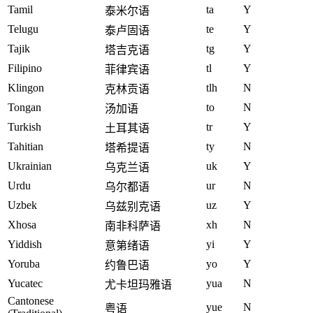
Tamil
ta
Y
泰米尔语
Telugu
te
Y
泰卢固语
Tajik
tg
Y
塔吉克语
Filipino
tl
Y
菲律宾语
Klingon
tlh
N
克林贡语
Tongan
to
N
汤加语
Turkish
tr
Y
土耳其语
Tahitian
ty
N
塔希提语
Ukrainian
uk
Y
乌克兰语
Urdu
ur
N
乌尔都语
Uzbek
uz
Y
乌兹别克语
Xhosa
xh
N
南非科萨语
Yiddish
yi
Y
意第绪语
Yoruba
yo
Y
约鲁巴语
Yucatec
yua
N
尤卡坦玛雅语
Cantonese
yue
N
粤语