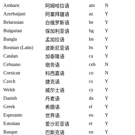
Amharic
am
N
阿姆哈拉语
Azerbaijani
az
Y
阿塞拜疆语
Belarusian
be
Y
白俄罗斯语
Bulgarian
bg
Y
保加利亚语
Bangla
bn
Y
孟加拉语
Bosnian (Latin)
bs
Y
波斯尼亚语
Catalan
ca
Y
加泰隆语
Cebuano
ceb
N
宿务语
Corsican
co
N
科西嘉语
Czech
cs
Y
捷克语
Welsh
cy
Y
威尔士语
Danish
da
Y
丹麦语
Greek
el
Y
希腊语
Esperanto
eo
Y
世界语
Estonian
et
Y
爱沙尼亚语
Basque
eu
Y
巴斯克语