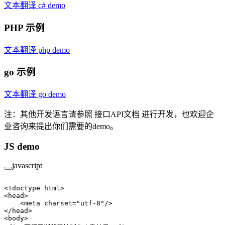
文本翻译 c# demo
PHP 示例
文本翻译 php demo
go 示例
文本翻译 go demo
注：其他开发语言请参照 接口API文档 进行开发，也欢迎企
业咨询来提出你们需要的demo。
JS demo
javascript
<!
doctype html
>
<
head
>
    <
meta
 charset
=
"utf-8"
/>
</
head
>
<
body
>