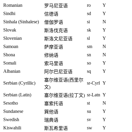
Romanian
ro
Y
罗马尼亚语
Sindhi
sd
Y
信德语
Sinhala (Sinhalese)
si
N
僧伽罗语
Slovak
sk
Y
斯洛伐克语
Slovenian
sl
Y
斯洛文尼亚语
Samoan
sm
N
萨摩亚语
Shona
sn
N
修纳语
Somali
so
Y
索马里语
Albanian
sq
Y
阿尔巴尼亚语
塞尔维亚语(西里尔
Serbian (Cyrillic)
sr-Cyrl
Y
文)
Serbian (Latin)
sr-Latn
Y
塞尔维亚语(拉丁文)
Sesotho
st
N
塞索托语
Sundanese
su
Y
巽他语
Swedish
sv
Y
瑞典语
Kiswahili
sw
Y
斯瓦希里语