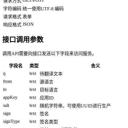
GET/POST
请求方式
字符编码
统一使用UTF-8 编码
请求格式
表单
JSON
响应格式
接口调用参数
调用API需要向接口发送以下字段来访问服务。
字段名
类型
含义
q
text
待翻译文本
from
text
源语言
to
text
目标语言
appKey
text
应用ID
salt
text
随机字符串，可使用UUID进行生产
sign
text
签名
signType
text
签名类型