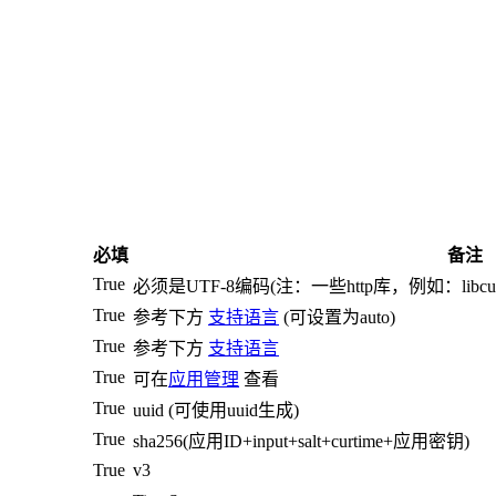
必填
备注
True
必须是UTF-8编码(注：一些http库，例如：lib
True
参考下方
支持语言
(可设置为auto)
True
参考下方
支持语言
True
可在
应用管理
查看
True
uuid (可使用uuid生成)
True
sha256(应用ID+input+salt+curtime+应用密钥)
True
v3