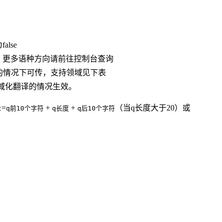
lse
互译，更多语种方向请前往控制台查询
翻译的情况下可传，支持领域见下表
开通领域化翻译的情况生效。
=
+
+
（当q长度大于20）或
t
q前10个字符
q长度
q后10个字符