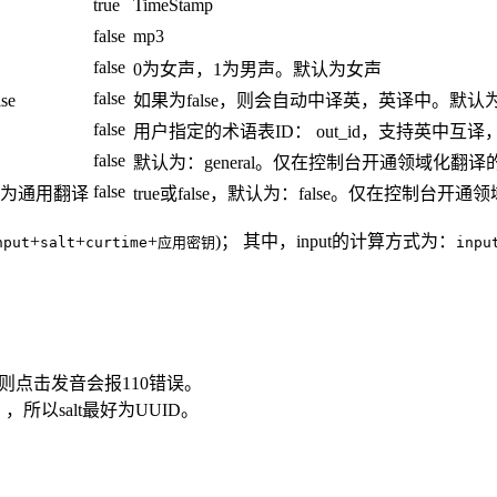
true
TimeStamp
false
mp3
false
0为女声，1为男声。默认为女声
false
se
如果为false，则会自动中译英，英译中。默认为fa
false
用户指定的术语表ID： out_id，支持英中
false
默认为：general。仅在控制台开通领域化
false
改为通用翻译
true或false，默认为：false。仅在控制台
+
+
+
)； 其中，input的计算方式为：
nput
salt
curtime
应用密钥
inpu
则点击发音会报110错误。
，所以salt最好为UUID。