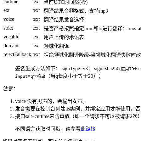
curtime
text
当前UTC时间戳(秒)
ext
text
翻译结果音频格式，支持mp3
voice
text
翻译结果发音选择
strict
text
是否严格按照指定from和to进行翻译：true/fal
vocabId
text
用户上传的术语表
domain
text
领域化翻译
rejectFallback
text
拒绝领域化翻译降级-当领域化翻译失败时
签名生成方法如下： signType=v3； sign=sha256(
+
应用ID
i
=
（当q长度小于等于20）；
input
q字符串
注意：
voice 没有男声的，会输出女声。
发音需要在控制台创建tts实例，并绑定应用才能使用，否
接口salt+curtime来防重放（即一个请求不可以被请求2次）
不同语言获取时间戳，请参看
此链接