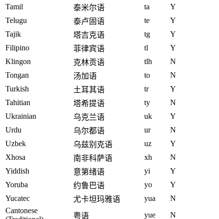
Tamil
ta
Y
泰米尔语
Telugu
te
Y
泰卢固语
Tajik
tg
Y
塔吉克语
Filipino
tl
Y
菲律宾语
Klingon
tlh
N
克林贡语
Tongan
to
N
汤加语
Turkish
tr
Y
土耳其语
Tahitian
ty
N
塔希提语
Ukrainian
uk
Y
乌克兰语
Urdu
ur
N
乌尔都语
Uzbek
uz
Y
乌兹别克语
Xhosa
xh
N
南非科萨语
Yiddish
yi
Y
意第绪语
Yoruba
yo
Y
约鲁巴语
Yucatec
yua
N
尤卡坦玛雅语
Cantonese
yue
N
粤语