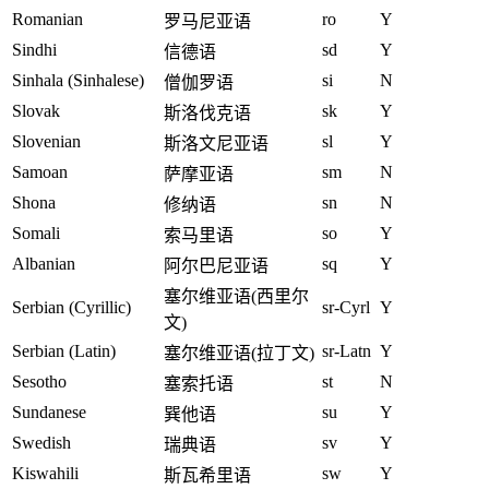
Romanian
ro
Y
罗马尼亚语
Sindhi
sd
Y
信德语
Sinhala (Sinhalese)
si
N
僧伽罗语
Slovak
sk
Y
斯洛伐克语
Slovenian
sl
Y
斯洛文尼亚语
Samoan
sm
N
萨摩亚语
Shona
sn
N
修纳语
Somali
so
Y
索马里语
Albanian
sq
Y
阿尔巴尼亚语
塞尔维亚语(西里尔
Serbian (Cyrillic)
sr-Cyrl
Y
文)
Serbian (Latin)
sr-Latn
Y
塞尔维亚语(拉丁文)
Sesotho
st
N
塞索托语
Sundanese
su
Y
巽他语
Swedish
sv
Y
瑞典语
Kiswahili
sw
Y
斯瓦希里语