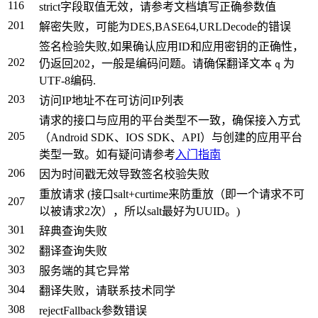
116
strict字段取值无效，请参考文档填写正确参数值
201
解密失败，可能为DES,BASE64,URLDecode的错误
签名检验失败,如果确认应用ID和应用密钥的正确性，
202
仍返回202，一般是编码问题。请确保翻译文本
为
q
UTF-8编码.
203
访问IP地址不在可访问IP列表
请求的接口与应用的平台类型不一致，确保接入方式
205
（Android SDK、IOS SDK、API）与创建的应用平台
类型一致。如有疑问请参考
入门指南
206
因为时间戳无效导致签名校验失败
重放请求 (接口salt+curtime来防重放（即一个请求不可
207
以被请求2次），所以salt最好为UUID。)
301
辞典查询失败
302
翻译查询失败
303
服务端的其它异常
304
翻译失败，请联系技术同学
308
rejectFallback参数错误