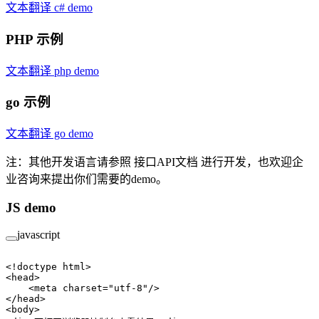
文本翻译 c# demo
PHP 示例
文本翻译 php demo
go 示例
文本翻译 go demo
注：其他开发语言请参照 接口API文档 进行开发，也欢迎企
业咨询来提出你们需要的demo。
JS demo
javascript
<!
doctype html
>
<
head
>
    <
meta
 charset
=
"utf-8"
/>
</
head
>
<
body
>