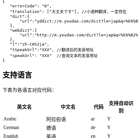
{
   "errorCode": "0",
   "translation": ["大丈夫です"],
 //小语种翻译，一定存在
   "dict":{
       "url":"yddict://m.youdao.com/dict?le=jap&q=%E6%B
   },
   "webdict":{
       "url":"http://m.youdao.com/dict?le=jap&q=%E6%B2%
   },
   "l":"zh-CHS2ja",
   "tSpeakUrl":"XXX",
 //翻译后的发音地址
   "speakUrl": "XXX"
  //查询文本的发音地址
}
支持语言
下表为各语言对应代码：
支持自动识
英文名
中文名
代码
别
Arabic
ar
Y
阿拉伯语
German
de
Y
德语
English
en
Y
英语