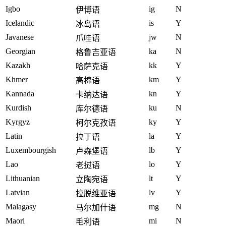
Igbo
ig
N
伊博语
Icelandic
is
Y
冰岛语
Javanese
jw
N
爪哇语
Georgian
ka
N
格鲁吉亚语
Kazakh
kk
Y
哈萨克语
Khmer
km
Y
高棉语
Kannada
kn
Y
卡纳达语
Kurdish
ku
N
库尔德语
Kyrgyz
ky
Y
柯尔克孜语
Latin
la
Y
拉丁语
Luxembourgish
lb
Y
卢森堡语
Lao
lo
Y
老挝语
Lithuanian
lt
Y
立陶宛语
Latvian
lv
Y
拉脱维亚语
Malagasy
mg
N
马尔加什语
Maori
mi
N
毛利语