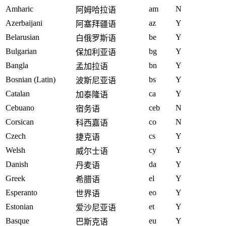
Amharic
am
N
阿姆哈拉语
Azerbaijani
az
Y
阿塞拜疆语
Belarusian
be
Y
白俄罗斯语
Bulgarian
bg
Y
保加利亚语
Bangla
bn
Y
孟加拉语
Bosnian (Latin)
bs
Y
波斯尼亚语
Catalan
ca
Y
加泰隆语
Cebuano
ceb
N
宿务语
Corsican
co
N
科西嘉语
Czech
cs
Y
捷克语
Welsh
cy
Y
威尔士语
Danish
da
Y
丹麦语
Greek
el
Y
希腊语
Esperanto
eo
Y
世界语
Estonian
et
Y
爱沙尼亚语
Basque
eu
Y
巴斯克语