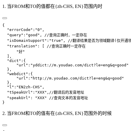
1. 当FROM和TO的值都在{zh-CHS, EN}范围内时
{
  "errorCode":"0",
  "query":"good",
 //查询正确时，一定存在
  "isDomainSupport":"true",
 //翻译结果是否为领域翻译(仅开通
  "translation": [
 //查询正确时一定存在
      "好"
  ],
  "dict":{
      "url":"yddict://m.youdao.com/dict?le=eng&q=good"
  },
  "webdict":{
      "url":"http://m.youdao.com/dict?le=eng&q=good"
  },
  "l":"EN2zh-CHS",
  "tSpeakUrl":"XXX",//翻译后的发音地址
  "speakUrl": "XXX"
 //查询文本的发音地址
}
2. 当FROM和TO的值有在{zh-CHS, EN}范围外的时候