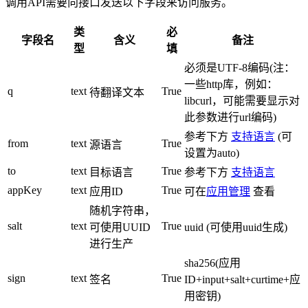
调用API需要向接口发送以下字段来访问服务。
类
必
字段名
含义
备注
型
填
必须是UTF-8编码(注：
一些http库，例如：
q
text
True
待翻译文本
libcurl，可能需要显示对
此参数进行url编码)
参考下方
支持语言
(可
from
text
True
源语言
设置为auto)
to
text
True
目标语言
参考下方
支持语言
appKey
text
True
应用ID
可在
应用管理
查看
随机字符串，
salt
text
True
可使用UUID
uuid (可使用uuid生成)
进行生产
sha256(应用
sign
text
True
签名
ID+input+salt+curtime+应
用密钥)