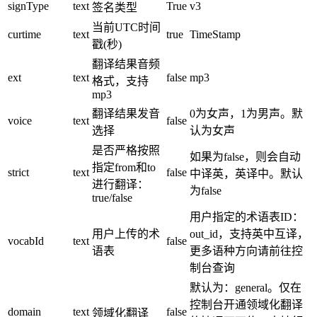
signType
text
True
v3
签名类型
当前UTC时间
curtime
text
true
TimeStamp
戳(秒)
翻译结果音频
ext
text
false
mp3
格式，支持
mp3
翻译结果发音
0为女声，1为男声。默
voice
text
false
选择
认为女声
是否严格按照
如果为false，则会自动
指定from和to
strict
text
false
中译英，英译中。默认
进行翻译：
为false
true/false
用户指定的术语表ID：
用户上传的术
out_id，支持英中互译，
vocabId
text
false
语表
更多语种方向请前往控
制台查询
默认为：general。仅在
控制台开通领域化翻译
domain
text
false
领域化翻译