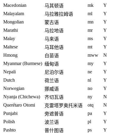
Macedonian
mk
Y
马其顿语
Malayalam
ml
Y
马拉雅拉姆语
Mongolian
mn
Y
蒙古语
Marathi
mr
Y
马拉地语
Malay
ms
Y
马来语
Maltese
mt
Y
马耳他语
Hmong
mww
N
白苗语
Myanmar (Burmese)
my
Y
缅甸语
Nepali
ne
Y
尼泊尔语
Dutch
nl
Y
荷兰语
Norwegian
no
Y
挪威语
Nyanja (Chichewa)
ny
N
齐切瓦语
Querétaro Otomi
otq
N
克雷塔罗奥托米语
Punjabi
pa
Y
旁遮普语
Polish
pl
Y
波兰语
Pashto
ps
Y
普什图语