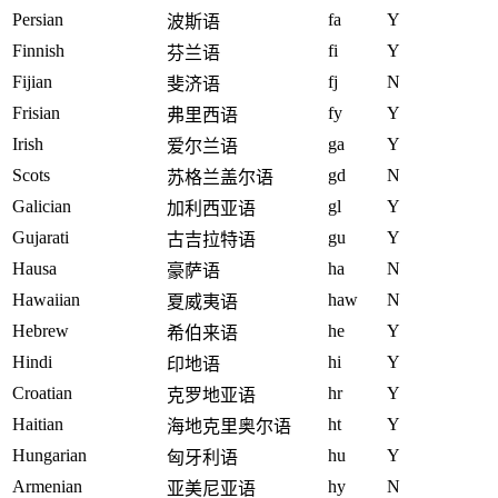
Persian
fa
Y
波斯语
Finnish
fi
Y
芬兰语
Fijian
fj
N
斐济语
Frisian
fy
Y
弗里西语
Irish
ga
Y
爱尔兰语
Scots
gd
N
苏格兰盖尔语
Galician
gl
Y
加利西亚语
Gujarati
gu
Y
古吉拉特语
Hausa
ha
N
豪萨语
Hawaiian
haw
N
夏威夷语
Hebrew
he
Y
希伯来语
Hindi
hi
Y
印地语
Croatian
hr
Y
克罗地亚语
Haitian
ht
Y
海地克里奥尔语
Hungarian
hu
Y
匈牙利语
Armenian
hy
N
亚美尼亚语