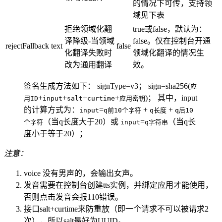
的情况下可传，支持领
域见下表
拒绝领域化翻
true或false，默认为：
译降级-当领域
false。仅在控制台开通
rejectFallback
text
false
化翻译失败时
领域化翻译的情况生
改为通用翻译
效。
签名生成方法如下： signType=v3； sign=sha256(
应
+
+
+
+
)； 其中，input
用ID
input
salt
curtime
应用密钥
的计算方式为：
=
+
+
input
q前10个字符
q长度
q后10
（当q长度大于20）或
=
（当q长
个字符
input
q字符串
度小于等于20）；
注意：
voice 没有男声的，会输出女声。
发音需要在控制台创建tts实例，并绑定应用才能使用，
否则点击发音会报110错误。
接口salt+curtime来防重放（即一个请求不可以被请求2
次），所以salt最好为UUID。