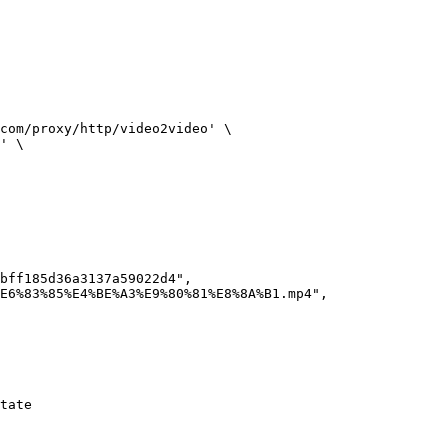
com/proxy/http/video2video'
 \
'
 \
bff185d36a3137a59022d4",
E6%83%85%E4%BE%A3%E9%80%81%E8%8A%B1.mp4",
tate