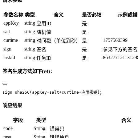
请求参数
参数名称
类型
含义
是否必填
示例或描
appKey
string
应用ID
是
salt
string
随机值
是
curtime
string
1757560399
时间戳（单位到秒）
是
sign
string
签名
是
参见下方的签名
taskId
string
86327712113129
任务ID
是
签名生成方法如下(v4)：
sign=sha256(appKey+salt+curtime+应用密钥)；
响应结果
字段
类型
含义
code
String
错误码
msg
String
错误信息