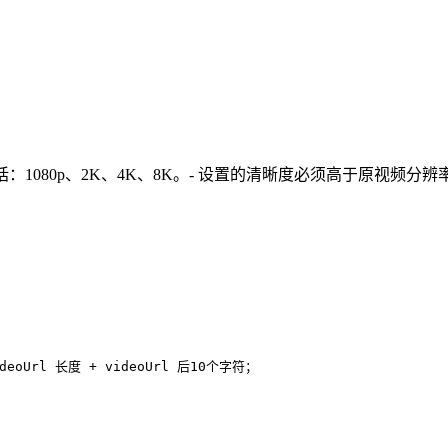
包括：1080p、2K、4K、8K。- 设置的清晰度必须高于原视频分
ideoUrl 长度 + videoUrl 后10个字符；