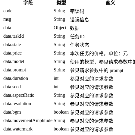
字段
类型
含义
code
String
错误码
msg
String
错误信息
data
Object
数据
data.taskId
String
任务ID
data.state
String
任务状态
data.price
String
本次任务的价格，单位：元
data.model
String
使用的模型，参见请求参数中的 m
data.prompt
String
参见请求参数中的 prompt
data.duration
int
参见对应的请求参数
data.seed
int
参见对应的请求参数
data.aspectRatio
String
参见对应的请求参数
data.resolution
String
参见对应的请求参数
data.bgm
boolean
参见对应的请求参数
data.movementAmplitude
String
参见对应的请求参数
data.watermark
boolean
参见对应的请求参数