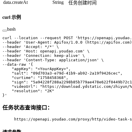
data.createAt
String
任务创建时间
curl 示例
bash
curl
 --location
 --request
 POST
 'https://openapi.youdao.
--header 
'User-Agent: Apifox/1.0.0 (https://apifox.com)
--header 
'Accept: */*'
 \
--header 
'Host: openapi.youdao.com'
 \
--header 
'Connection: keep-alive'
 \
--header 
'Content-Type: application/json'
 \
--data-raw 
'{
    "appKey": "<YourAppKey>",
    "salt": "09d703a3-e79d-41b9-ab92-2a19f9426cec",
    "curtime": "1758458368",
    "sign": "5a94228f288a2298b85b779ae478e622f0449b72c1
    "videoUrl": "https://download.ydstatic.com/zhiyun/%
    "resolution": "2K"
}'
任务状态查询接口：
https://openapi.youdao.com/proxy/http/video-task-s