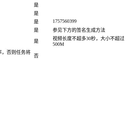
是
是
1757560399
是
是
参见下方的签名生成方法
视频长度不超多30秒，大小不超过
是
500M
辨率，否则任务将
否