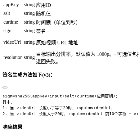
appKey
string
应用ID
salt
string
随机值
curtime
string
时间戳（单位到秒）
sign
string
签名
videoUrl
string
原始视频 URL 地址
目标输出分辨率，默认值为 1080p。- 可选值
resolution
string
返回失败。
签名生成方法如下(v3)：
sign=sha256(appKey+input+salt+curtime+应用密钥)；
其中，
1. 当 videoUrl 长度小于等于20时，input=videoUrl；
2. 当 videoUrl 长度大于20时，input=videoUrl 前10个字符 + v
响应结果