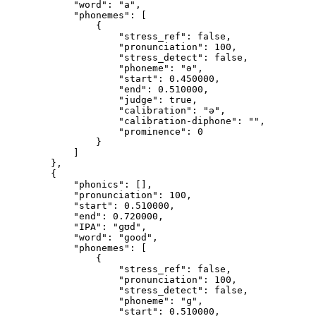
            "word": "a",
            "phonemes": [
                {
                    "stress_ref": false,
                    "pronunciation": 100,
                    "stress_detect": false,
                    "phoneme": "ə",
                    "start": 0.450000,
                    "end": 0.510000,
                    "judge": true,
                    "calibration": "ə",
                    "calibration-diphone": "",
                    "prominence": 0
                }
            ]
        },
        {
            "phonics": [],
            "pronunciation": 100,
            "start": 0.510000,
            "end": 0.720000,
            "IPA": "ɡʊd",
            "word": "good",
            "phonemes": [
                {
                    "stress_ref": false,
                    "pronunciation": 100,
                    "stress_detect": false,
                    "phoneme": "ɡ",
                    "start": 0.510000,