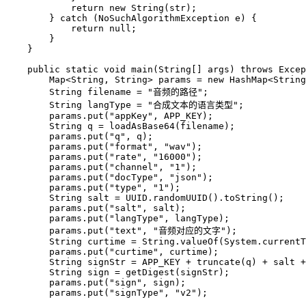
            return
 new
 String
(str);
        } 
catch
 (NoSuchAlgorithmException 
e
) {
            return
 null
;
        }
    }
    public
 static
 void
 main
(
String
[] 
args
) 
throws
 Excep
        Map<
String
, 
String
> params 
=
 new
 HashMap<
String
        String filename 
=
 "音频的路径"
;
        String langType 
=
 "合成文本的语言类型"
;
        params.
put
(
"appKey"
, APP_KEY);
        String q 
=
 loadAsBase64
(filename);
        params.
put
(
"q"
, q);
        params.
put
(
"format"
, 
"wav"
);
        params.
put
(
"rate"
, 
"16000"
);
        params.
put
(
"channel"
, 
"1"
);
        params.
put
(
"docType"
, 
"json"
);
        params.
put
(
"type"
, 
"1"
);
        String salt 
=
 UUID.
randomUUID
().
toString
();
        params.
put
(
"salt"
, salt);
        params.
put
(
"langType"
, langType);
        params.
put
(
"text"
, 
"音频对应的文字"
);
        String curtime 
=
 String.
valueOf
(System.
currentT
        params.
put
(
"curtime"
, curtime);
        String signStr 
=
 APP_KEY 
+
 truncate
(q) 
+
 salt 
+
        String sign 
=
 getDigest
(signStr);
        params.
put
(
"sign"
, sign);
        params.
put
(
"signType"
, 
"v2"
);