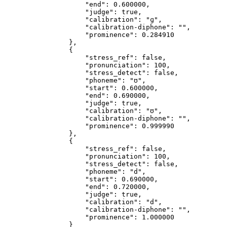
                    "end": 0.600000,
                    "judge": true,
                    "calibration": "ɡ",
                    "calibration-diphone": "",
                    "prominence": 0.284910
                },
                {
                    "stress_ref": false,
                    "pronunciation": 100,
                    "stress_detect": false,
                    "phoneme": "ʊ",
                    "start": 0.600000,
                    "end": 0.690000,
                    "judge": true,
                    "calibration": "ʊ",
                    "calibration-diphone": "",
                    "prominence": 0.999990
                },
                {
                    "stress_ref": false,
                    "pronunciation": 100,
                    "stress_detect": false,
                    "phoneme": "d",
                    "start": 0.690000,
                    "end": 0.720000,
                    "judge": true,
                    "calibration": "d",
                    "calibration-diphone": "",
                    "prominence": 1.000000
                }