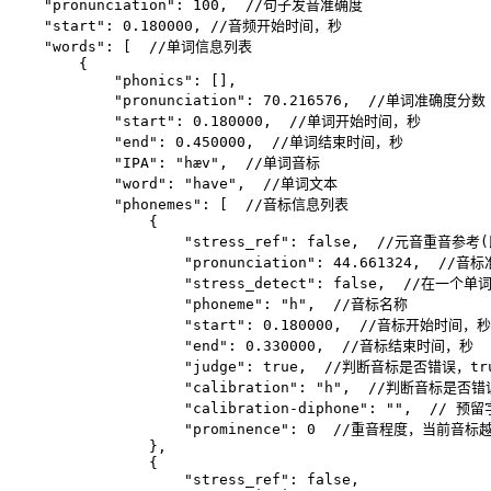
    "pronunciation": 100,
  //句子发音准确度
    "start": 0.180000,
 //音频开始时间，秒
    "words": [
  //单词信息列表
        {
            "phonics": [],
            "pronunciation": 70.216576,
  //单词准确度分数
            "start": 0.180000,
  //单词开始时间，秒
            "end": 0.450000,
  //单词结束时间，秒
            "IPA": "hæv",
  //单词音标
            "word": "have",
  //单词文本
            "phonemes": [
  //音标信息列表
                {
                    "stress_ref": false,
  //元音重音参考
                    "pronunciation": 44.661324,
  //音
                    "stress_detect": false,
  //在一个
                    "phoneme": "h",
  //音标名称
                    "start": 0.180000,
  //音标开始时间，秒
                    "end": 0.330000,
  //音标结束时间，秒
                    "judge": true,
  //判断音标是否错误，tr
                    "calibration": "h",
  //判断音标是否错误
                    "calibration-diphone": "",
  // 预
                    "prominence": 0
  //重音程度，当前音标越
                },
                {
                    "stress_ref": false,