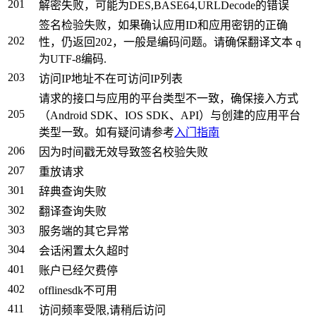
201
解密失败，可能为DES,BASE64,URLDecode的错误
签名检验失败，如果确认应用ID和应用密钥的正确
202
性，仍返回202，一般是编码问题。请确保翻译文本
q
为UTF-8编码.
203
访问IP地址不在可访问IP列表
请求的接口与应用的平台类型不一致，确保接入方式
205
（Android SDK、IOS SDK、API）与创建的应用平台
类型一致。如有疑问请参考
入门指南
206
因为时间戳无效导致签名校验失败
207
重放请求
301
辞典查询失败
302
翻译查询失败
303
服务端的其它异常
304
会话闲置太久超时
401
账户已经欠费停
402
offlinesdk不可用
411
访问频率受限,请稍后访问