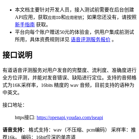
本文档主要针对开发人员，接入测试前需要在后台创建
API应用，获取
和
；如果您还没有，请按照
应用ID
应用密钥
新手指南
获取。
平台向每个账户赠送50元的体验金，供用户集成前测试
所用，具体资费规则详见
语音评测服务报价
。
接口说明
有道语音评测服务对用户发音的完整度、流利度、准确度进行
全方位评测，并能对发音错误、缺陷进行定位。支持的音频格
式为16K采样率，16bits 精度的 wav 音频，目前支持的语种为
中英文。
接口地址：
https接口:
https://openapi.youdao.com/iseapi
语音支持：
格式支持：wav（不压缩、pcm编码） 采样率：推
荐16k。 编码：16bit位深的单声道