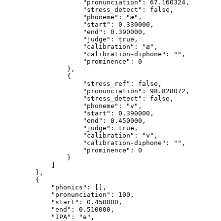
                    "pronunciation": 67.160324,
                    "stress_detect": false,
                    "phoneme": "æ",
                    "start": 0.330000,
                    "end": 0.390000,
                    "judge": true,
                    "calibration": "æ",
                    "calibration-diphone": "",
                    "prominence": 0
                },
                {
                    "stress_ref": false,
                    "pronunciation": 98.828072,
                    "stress_detect": false,
                    "phoneme": "v",
                    "start": 0.390000,
                    "end": 0.450000,
                    "judge": true,
                    "calibration": "v",
                    "calibration-diphone": "",
                    "prominence": 0
                }
            ]
        },
        {
            "phonics": [],
            "pronunciation": 100,
            "start": 0.450000,
            "end": 0.510000,
            "IPA": "ə",