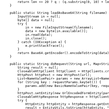
        return
 len 
<=
 20
 ?
 q 
:
 (q.
substring
(
0
, 
10
) 
+
 le
    }
    public
 static
 String 
loadAsBase64
(String 
filename
) 
        InputStream in 
=
 null
;
        byte
[] data 
=
 null
;
        try
 {
            in 
=
 new
 FileInputStream
(filename);
            data 
=
 new
 byte
[in.
available
()];
            in.
read
(data);
            in.
close
();
        } 
catch
 (IOException 
e
) {
            e.
printStackTrace
();
        }
        return
 Base64.
getEncoder
().
encodeToString
(data)
    }
    public
 static
 String 
doRequest
(String 
url
, Map<
Stri
        String result 
=
 null
;
        CloseableHttpClient httpClient 
=
 HttpClients.
cr
        HttpPost httpPost 
=
 new
 HttpPost
(url);
        List<
NameValuePair
> params 
=
 new
 ArrayList<
Name
        for
 (String key 
:
 requestParams.
keySet
()) {
            params.
add
(
new
 BasicNameValuePair
(key, requ
        }
        httpPost.
setEntity
(
new
 UrlEncodedFormEntity
(par
        CloseableHttpResponse httpResponse 
=
 httpClient
        try
 {
            HttpEntity httpEntity 
=
 httpResponse.
getEnt
            result 
=
 EntityUtils.
toString
(httpEntity, 
"