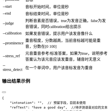
--start
音标开始时间，单位是秒
--end
音标结束时间，单位是秒
判断音素是否错误，true为发音正确，false为发
--judge
音错误，同时calibration给出提示
--calibration
如果发音错误，提示用户该发音像什么
重音程度，分数越高，当前音标越可能是重
--prominence
音，分数在[0 100]
元音重音参考/标准答案，如果为true，说明参考
--stress_ref
答案认为该元音应该发重音，辅音时无意义
--
在一个单词中，用户该音标发音为重音
stress_detect
输出结果示例
{
    "intonation": "",
  // 预留字段，目前未使用
    "refText": "have a good day",
  //待评测语音对应的文本