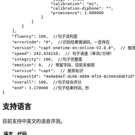
                    "calibration": "eɪ",
                    "calibration-diphone": "",
                    "prominence": 1.000000
                }
            ]
        }
    ],
    "fluency": 100,
  //句子流利度
    "errorCode": "0",
  //识别结果错误码，一定存在
    "version": "capt-onetime-en:online-V2.0.8",
  // 服
    "speed": 242.424210,
  // 句子语速（单词/分钟）
    "integrity": 100,
  //句子完整度
    "emotion": 0,
  // 预留字段，目前未使用
    "service": "capt",
  // 服务标识
    "requestId": "4e9e84ef-dc06-4899-9f24-8c5043dd672d"
    "overall": 100,
  //句子综合评分
    "end": 1.170000
  //句子结束时间，秒
}
支持语言
目前支持中英文的语音评测。
语言
代码