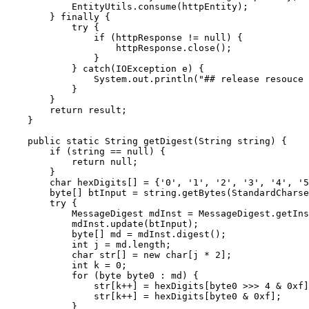
            EntityUtils.
consume
(httpEntity);
        } 
finally
 {
            try
 {
                if
 (httpResponse 
!=
 null
) {
                    httpResponse.
close
();
                }
            } 
catch
(IOException 
e
) {
                System.out.
println
(
"## release resouce 
            }
        }
        return
 result;
    }
    public
 static
 String 
getDigest
(String 
string
) {
        if
 (string 
==
 null
) {
            return
 null
;
        }
        char
 hexDigits[] 
=
 {
'0'
, 
'1'
, 
'2'
, 
'3'
, 
'4'
, 
'5
        byte
[] btInput 
=
 string.
getBytes
(StandardCharse
        try
 {
            MessageDigest mdInst 
=
 MessageDigest.
getIns
            mdInst.
update
(btInput);
            byte
[] md 
=
 mdInst.
digest
();
            int
 j 
=
 md.length;
            char
 str[] 
=
 new
 char
[j 
*
 2
];
            int
 k 
=
 0
;
            for
 (
byte
 byte0 
:
 md) {
                str[k
++
] 
=
 hexDigits[byte0 
>>>
 4
 &
 0xf
]
                str[k
++
] 
=
 hexDigits[byte0 
&
 0xf
];
            }