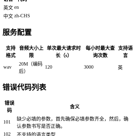
en
英文
zh-CHS
中文
服务配置
支持
音频大小上
单次最大请求时
每小时最大查
支持语
格式
限
长（s）
询次数
言
20M（编码
wav
120
3000
英
后）
错误代码列表
错误
含义
码
缺少必填的参数，首先确保必填参数齐全，然后，确
101
认参数书写是否正确。
102
不支持的语言类型