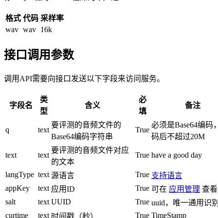
格式
代码
采样率
wav
wav
16k
接口调用参数
调用API需要向接口发送以下字段来访问服务。
类
必
字段名
含义
备注
型
填
要评测的音频文件的
必须是Base64编码
q
text
True
Base64编码字符串
码后不超过20M
要评测的音频文件对应
text
text
True
have a good day
的文本
langType
text
True
源语言
支持语言
appKey
text
True
应用ID
可在
应用管理
查看
salt
text
UUID
True
uuid，唯一通用识
curtime
text
True
TimeStamp
时间戳（秒）