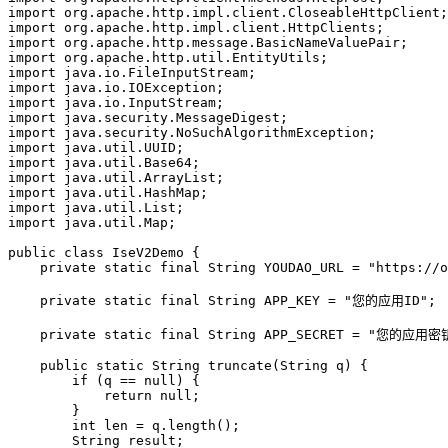
import
 org.apache.http.impl.client.CloseableHttpClient;
import
 org.apache.http.impl.client.HttpClients;
import
 org.apache.http.message.BasicNameValuePair;
import
 org.apache.http.util.EntityUtils;
import
 java.io.FileInputStream;
import
 java.io.IOException;
import
 java.io.InputStream;
import
 java.security.MessageDigest;
import
 java.security.NoSuchAlgorithmException;
import
 java.util.UUID;
import
 java.util.Base64;
import
 java.util.ArrayList;
import
 java.util.HashMap;
import
 java.util.List;
import
 java.util.Map;
public
 class
 IseV2Demo
 {
    private
 static
 final
 String YOUDAO_URL 
=
 "https://o
    private
 static
 final
 String APP_KEY 
=
 "您的应用ID"
;
    private
 static
 final
 String APP_SECRET 
=
 "您的应用密
    public
 static
 String 
truncate
(String 
q
) {
        if
 (q 
==
 null
) {
            return
 null
;
        }
        int
 len 
=
 q.
length
();
        String result;