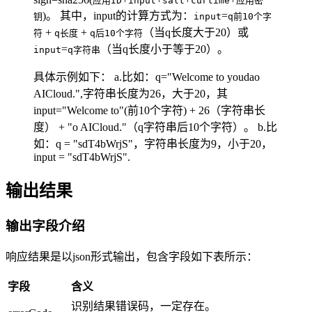
应用ID
input
salt
curtime
应用密
)。 其中，input的计算方式为：
=
钥
input
q前10个字
+
+
（当q长度大于20）或
符
q长度
q后10个字符
=
（当q长度小于等于20）。
input
q字符串
具体示例如下： a.比如：q="Welcome to youdao
AICloud.",字符串长度为26，大于20，其
input="Welcome to"(前10个字符) + 26（字符串长
度） + "o AICloud."（q字符串后10个字符）。 b.比
如：q = "sdT4bWrjS"，字符串长度为9，小于20，
input = "sdT4bWrjS".
输出结果
输出字段介绍
响应结果是以json形式输出，包含字段如下表所示：
字段
含义
识别结果错误码，一定存在。