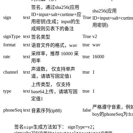
签名，通过sha256(应用
sha256(应用
ID+input+salt+curtime+应
sign
text
True
ID+input+salt+curt
用密钥)生成；input的生
用密钥)
成规则见表下的备注
signType
text
True
v2
签名类型
format
text
true
wav
语音文件的格式，wav
采样率，推荐 16000 采
rate
text
true
16000
用率
声道数， 仅支持单声
channel
text
true
1
道，请填写固定值1
上传类型， 仅支持
type
text
true
1
base64上传，请填写固
定值1
严格遵守音素，例
phoneSeq
text
false
音素序列(ip88)
boy的phoneSeq为:bɔ
签名
生成方法如下： signType=v2；
sign
sign=sha256(
+
+
+
+