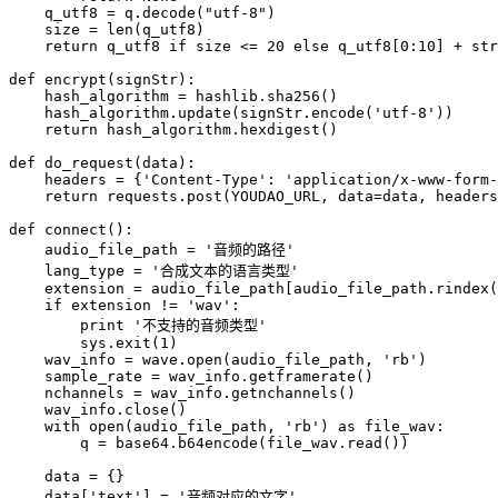
    q_utf8 
=
 q.decode(
"utf-8"
)
    size 
=
 len
(q_utf8)
    return
 q_utf8 
if
 size 
<=
 20
 else
 q_utf8[
0
:
10
] 
+
 str
def
 encrypt
(signStr):
    hash_algorithm 
=
 hashlib.sha256()
    hash_algorithm.update(signStr.encode(
'utf-8'
))
    return
 hash_algorithm.hexdigest()
def
 do_request
(data):
    headers 
=
 {
'Content-Type'
: 
'application/x-www-form-
    return
 requests.post(
YOUDAO_URL
, 
data
=
data, 
headers
def
 connect
():
    audio_file_path 
=
 '音频的路径'
    lang_type 
=
 '合成文本的语言类型'
    extension 
=
 audio_file_path[audio_file_path.rindex(
    if
 extension 
!=
 'wav'
:
        print
 '不支持的音频类型'
        sys.exit(
1
)
    wav_info 
=
 wave.open(audio_file_path, 
'rb'
)
    sample_rate 
=
 wav_info.getframerate()
    nchannels 
=
 wav_info.getnchannels()
    wav_info.close()
    with
 open
(audio_file_path, 
'rb'
) 
as
 file_wav:
        q 
=
 base64.b64encode(file_wav.read())
    data 
=
 {}
    data[
'text'
] 
=
 '音频对应的文字'