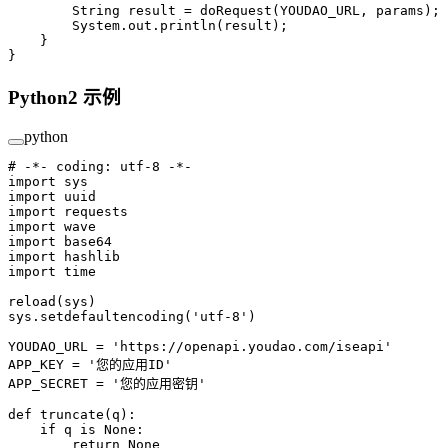
        String result 
=
 doRequest
(YOUDAO_URL, params);
        System.out.
println
(result);
    }
}
Python2 示例
python
# -*- coding: utf-8 -*-
import
 sys
import
 uuid
import
 requests
import
 wave
import
 base64
import
 hashlib
import
 time
reload
(sys)
sys.setdefaultencoding(
'utf-8'
)
YOUDAO_URL
 =
 'https://openapi.youdao.com/iseapi'
APP_KEY
 =
 '您的应用ID'
APP_SECRET
 =
 '您的应用密钥'
def
 truncate
(q):
    if
 q 
is
 None
:
        return
 None