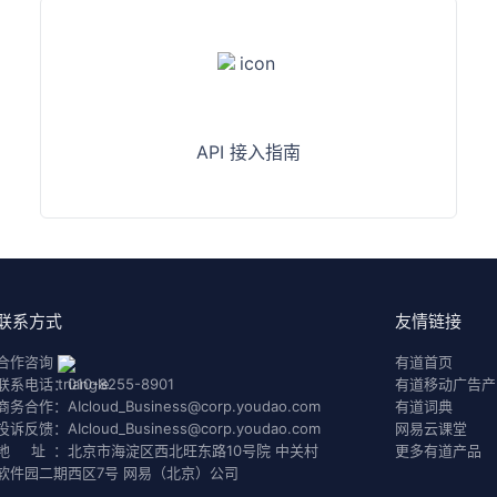
API 接入指南
联系方式
友情链接
合作咨询
有道首页
联系电话：
010-8255-8901
有道移动广告产
商务合作：
AIcloud_Business@corp.youdao.com
有道词典
投诉反馈：
AIcloud_Business@corp.youdao.com
网易云课堂
地 址：
北京市海淀区西北旺东路10号院 中关村
更多有道产品
软件园二期西区7号 网易（北京）公司