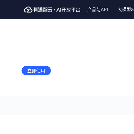
产品与API
大模型&
自然语言翻译服务
视觉智能服务
大模型
智能语音服务
Skills插
行业解
自定义模板文字识别
大模型文本翻译
通用文字识别
LobertAI企业版
语音合成
文档翻译Sk
智能硬
用户通过自助标记模板标识区及结构化数据识别区，创建模板，通过
文本翻译（NMT）
手写体文字识别
视频生成模型
大模型语音复刻
图片翻译Sk
智慧教
value结构化数据，覆盖各类卡证、票据、卷宗等。
图片翻译
表格识别
大模型
实时语音识别
文档格式助手
政企服
大模型同声传译
整题识别（含公式）
长语音转写
大模型语音合
立即使用
技术文档
语音翻译
PDF格式转换
短语音识别
通用文字识别
实时语音翻译
自定义模板文字识别
语音评测
长语音转写s
文档翻译
图像处理
个性声音定制
试卷手写体擦
网页翻译
实况ocr
英文作文批改
文本翻译(批量)
手写轨迹识别
小P老师ski
语种识别
PDF转Markdown
私有化部署服务
AI产品海外部署方案