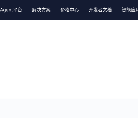
Agent平台
解决方案
价格中心
开发者文档
智能应
入门指南
文档翻译
件
决方案
智慧学习服务
专项解决方案
官方Agent
客户案例
视频教程
视频翻译
ills
件
子曰大模型(开源版)
慕课录播直播系统
AI口语老师
聊天社交领域
产品文档
会议同传
API调用的方式批量识别该版式下的图片，获取key-
合成
ills
育
有道词典服务
手指点读解决方案
Qanything
学习教育领域
常见问题
Skills
务
有道少儿词典服务
听写与批改解决方案
小P老师
生活服务领域
平台文档
成(克隆)Skills
英文作文批改
AI出海解决方案
阅读咨询领域
skill
中文作文批改
智能座舱解决方案
智能硬件领域
kill
题目识别切分
金融理财领域
除skill
试卷手写体擦除
skill
精品题库
ll
汉字拼音标注
英文文本润色