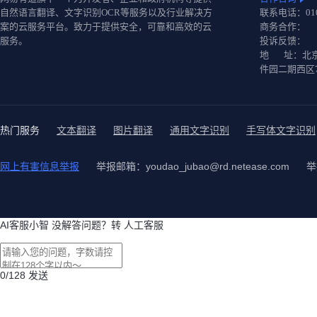
自然语言翻译、文字识别OCR等服务以及行业解决方
联系电话：010-
案的云服务平台。致力于提供安全，可靠和高效的云
商务合作：
服务。
投诉反馈：
地 址：北京
件园二期西区
热门服务
文本翻译
图片翻译
通用文字识别
手写体文字识别
网上有害信息举报
举报邮箱：youdao_jubao@rd.netease.com
举
AI客服小智
没解答问题？转
人工客服
0
/128
发送