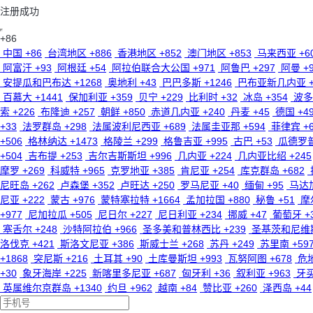
注册成功
+86
中国 +86
台湾地区 +886
香港地区 +852
澳门地区 +853
马来西亚 +6
阿富汗 +93
阿根廷 +54
阿拉伯联合大公国 +971
阿鲁巴 +297
阿曼 +9
安提瓜和巴布达 +1268
奥地利 +43
巴巴多斯 +1246
巴布亚新几内亚 +
百慕大 +1441
保加利亚 +359
贝宁 +229
比利时 +32
冰岛 +354
波多
索 +226
布隆迪 +257
朝鲜 +850
赤道几内亚 +240
丹麦 +45
德国 +4
+33
法罗群岛 +298
法属波利尼西亚 +689
法属圭亚那 +594
菲律宾 +6
+506
格林纳达 +1473
格陵兰 +299
格鲁吉亚 +995
古巴 +53
瓜德罗普
+504
吉布提 +253
吉尔吉斯斯坦 +996
几内亚 +224
几内亚比绍 +245
摩罗 +269
科威特 +965
克罗地亚 +385
肯尼亚 +254
库克群岛 +682
尼旺岛 +262
卢森堡 +352
卢旺达 +250
罗马尼亚 +40
缅甸 +95
马达加
尼亚 +222
蒙古 +976
蒙特塞拉特 +1664
孟加拉国 +880
秘鲁 +51
摩
+977
尼加拉瓜 +505
尼日尔 +227
尼日利亚 +234
挪威 +47
葡萄牙 +
塞舌尔 +248
沙特阿拉伯 +966
圣多美和普林西比 +239
圣基茨和尼维斯 
洛伐克 +421
斯洛文尼亚 +386
斯威士兰 +268
苏丹 +249
苏里南 +59
+1868
突尼斯 +216
土耳其 +90
土库曼斯坦 +993
瓦努阿图 +678
危地
+30
象牙海岸 +225
新喀里多尼亚 +687
匈牙利 +36
叙利亚 +963
牙买
英属维尔京群岛 +1340
约旦 +962
越南 +84
赞比亚 +260
泽西岛 +44